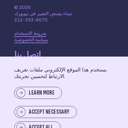
© 2026
نساء يصنعن التغيير في نيويورك
212-353-8070
شروط الاستخدام
سياسة الخصوصية
اتصل بنا
يستخدم هذا الموقع الإلكتروني ملفات تعريف
110 W. 40th Street,
الارتباط لتحسين تجربتك.
Suite 2207
New York, NY 10018
LEARN MORE
أرسل لنا رسالة
ACCEPT NECESSARY
ACCEPT ALL