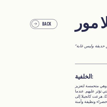
ا مور
BACK
الخلفية:
 وهي متحمسة لتعزيز
ي تؤثر عليهم. عندما
لاعتداء في متنزه بروكفيل بارك الذي تبلغ مساحته 90 فدانًا، هرعت كانجيلا إلى