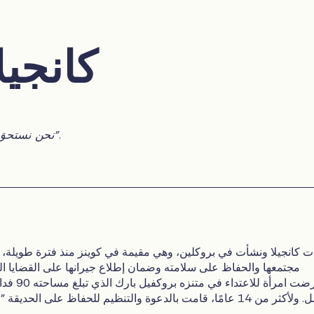
كانجيل
.
"نحن نستحق حديقة وليس غابة"
دت كانجيلا ونشأت في بروكلين، وهي مقيمة في كوينز منذ فترة طويلة،
مجتمعها والحفاظ على سلامته وضمان إطلاع جيرانها على القضايا الت
تعرضت امرأة ل