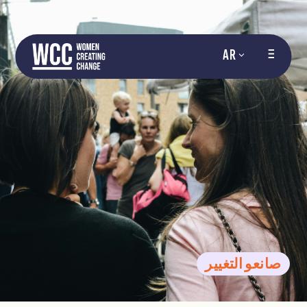
AR
صانعو التغيير