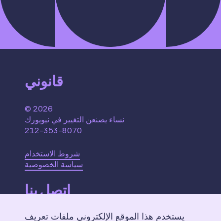
قانوني
© 2026
نساء يصنعن التغيير في نيويورك
212-353-8070
شروط الاستخدام
سياسة الخصوصية
اتصل بنا
يستخدم هذا الموقع الإلكتروني ملفات تعريف
110 W. 40th Street,