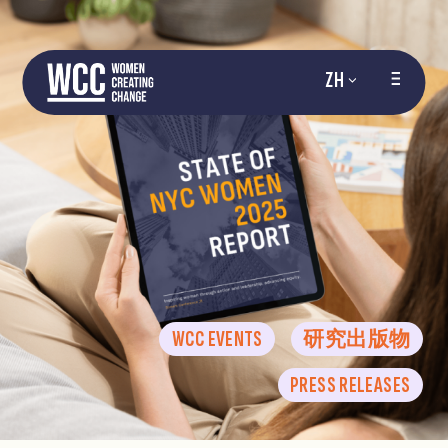
ZH
WCC EVENTS
研究出版物
PRESS RELEASES