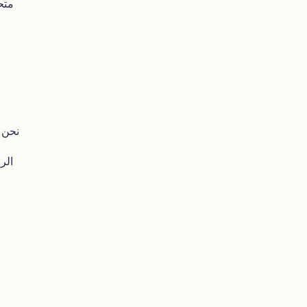
متح
نحن 
الر