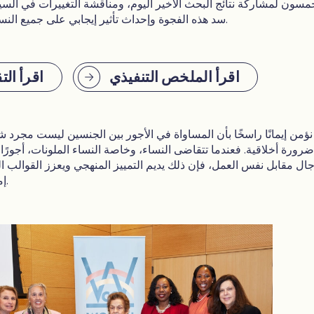
مسون لمشاركة نتائج البحث الأخير اليوم، ومناقشة التغييرات في السي
سد هذه الفجوة وإحداث تأثير إيجابي على جميع النساء في مدينة نيويورك.
اقرأ الملخص التنفيذي
اقرأ التق
نؤمن إيمانًا راسخًا بأن المساواة في الأجور بين الجنسين ليست مجرد
ضرورة أخلاقية. فعندما تتقاضى النساء، وخاصة النساء الملونات، أجورً
جال مقابل نفس العمل، فإن ذلك يديم التمييز المنهجي ويعزز القوالب ا
إمكانات مدينتنا بأكملها.