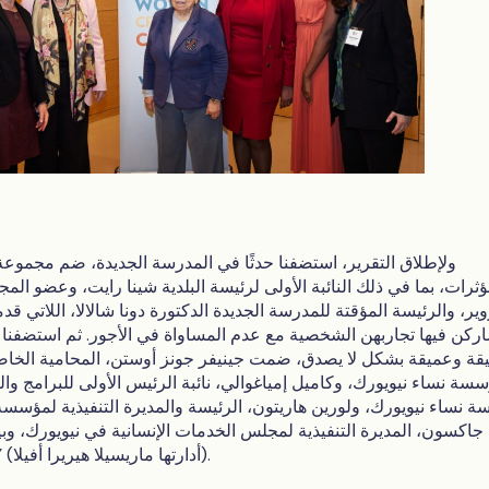
ولإطلاق التقرير، استضفنا حدثًا في المدرسة الجديدة، ضم مجموعة 
ؤثرات، بما في ذلك النائبة الأولى لرئيسة البلدية شينا رايت، وعضو الم
وير، والرئيسة المؤقتة للمدرسة الجديدة الدكتورة دونا شالالا، اللاتي 
ركن فيها تجاربهن الشخصية مع عدم المساواة في الأجور. ثم استضفنا
قة وعميقة بشكل لا يصدق، ضمت جينيفر جونز أوستن، المحامية الخاصة 
سة نساء نيويورك، وكاميل إمياغوالي، نائبة الرئيس الأولى للبرامج وال
 نساء نيويورك، ولورين هاريتون، الرئيسة والمديرة التنفيذية لمؤسس
جاكسون، المديرة التنفيذية لمجلس الخدمات الإنسانية في نيويورك، وبي
مؤسسة PowHer NY (أدارتها ماريسيلا هيريرا أفيلا).