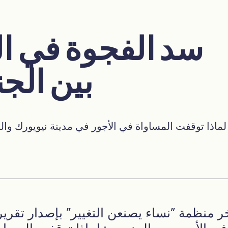
سد الفجوة في ال
بين الج
لماذا توقفت المساواة في الأجور في مدينة نيويورك وال
ر منظمة "نساء يصنعن التغيير" بإصدار تقري