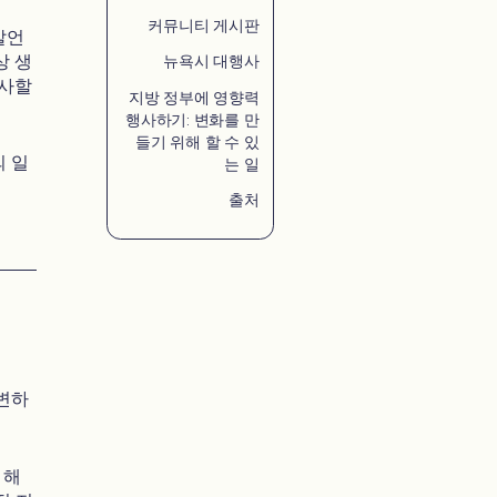
커뮤니티 게시판
발언
상 생
뉴욕시 대행사
행사할
지방 정부에 영향력
행사하기: 변화를 만
들기 위해 할 수 있
의 일
는 일
출처
변하
 해