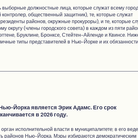
 выборные должностные лица, которые служат всему горо
 контролер, общественный защитник), те, которые служат
резиденты районов, окружные прокуроры), и те, которые с
му округу (члены городского совета) в каждом из пяти рай
ттене, Бруклине, Бронксе, Стейтен-Айленде и Квинсе. Ниж
ичные типы представителей в Нью-Йорке и их обязанности
Нью-Йорка является Эрик Адамс. Его срок
анчивается в 2026 году.
 орган исполнительной власти в муниципалитете; в его вед
ть районов Нью-Йорка. Мэры избираются демократическим