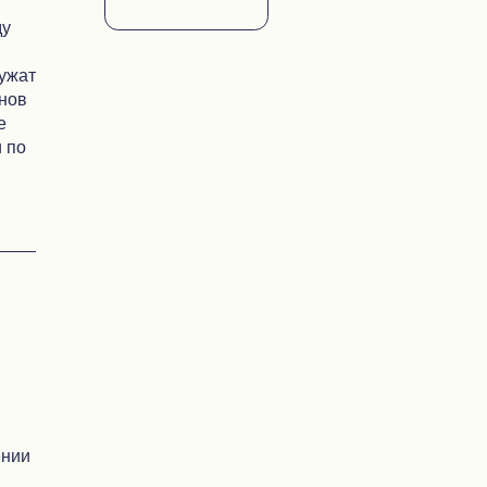
ду
лужат
онов
е
 по
ении