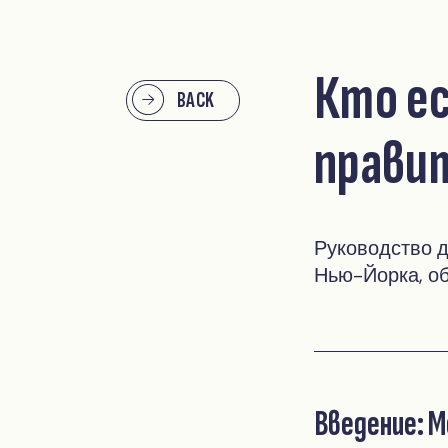
Кто е
BACK
прави
Руководство 
Нью-Йорка, о
Введение: М