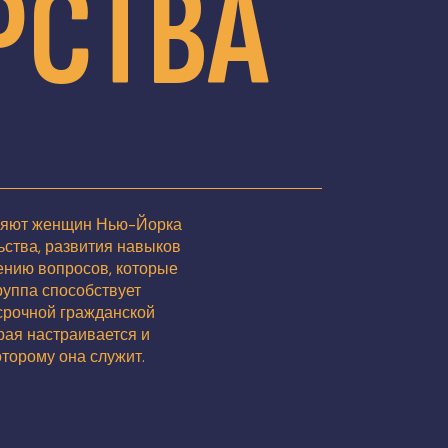
РСТВА
няют женщин Нью-Йорка
ьства, развития навыков
ению вопросов, которые
руппа способствует
срочной гражданской
рая настраивается и
торому она служит.