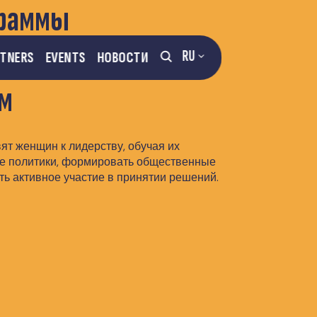
граммы
вуют системным
RU
RTNERS
EVENTS
НОВОСТИ
м
т женщин к лидерству, обучая их
ие политики, формировать общественные
ь активное участие в принятии решений.