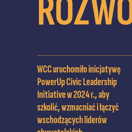
ROZWÓ
WCC uruchomiło inicjatywę
PowerUp Civic Leadership
Initiative w 2024 r., aby
szkolić, wzmacniać i łączyć
wschodzących liderów