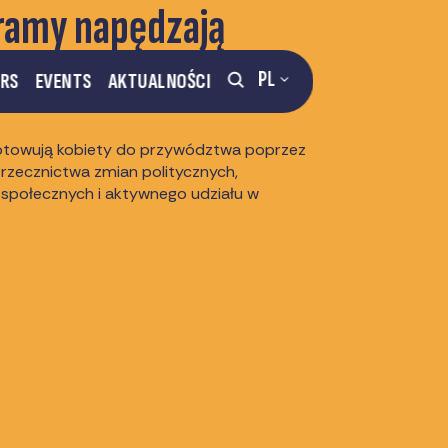
ramy napędzają
stemowe
PL
ERS
EVENTS
AKTUALNOŚCI
otowują kobiety do przywództwa poprzez
e rzecznictwa zmian politycznych,
w społecznych i aktywnego udziału w