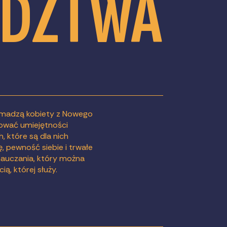
ÓDZTWA
madzą kobiety z Nowego
dować umiejętności
, które są dla nich
, pewność siebie i trwałe
auczania, który można
, której służy.