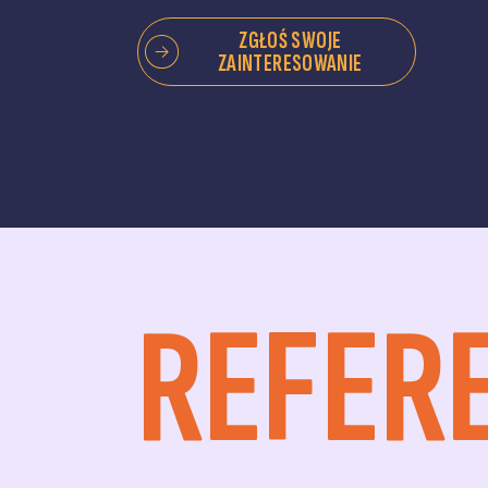
ZGŁOŚ SWOJE
ZAINTERESOWANIE
REFER