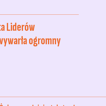
ta Liderów
wywarła ogromny