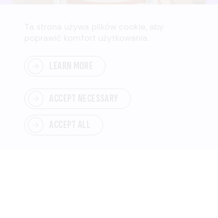
Ta strona używa plików cookie, aby
poprawić komfort użytkowania.
LEARN MORE
Women Creating Change mobilizuje
kobiety do popierania i budowania
inkluzywnych, sprawiedliwych i równych
ACCEPT NECESSARY
WESPRZYJ
NAS
społeczności.
ACCEPT ALL
Poprzez badania, edukację i zaangażowanie
społeczne wyposażamy kobiety w wiedzę i
zasoby, aby mogły przewodzić zmianom i
łączyć się z organizacjami, wybranymi
urzędnikami i kwestiami, które ich dotyczą.
Odwiedź stronę Get Involved (dawniej Civic