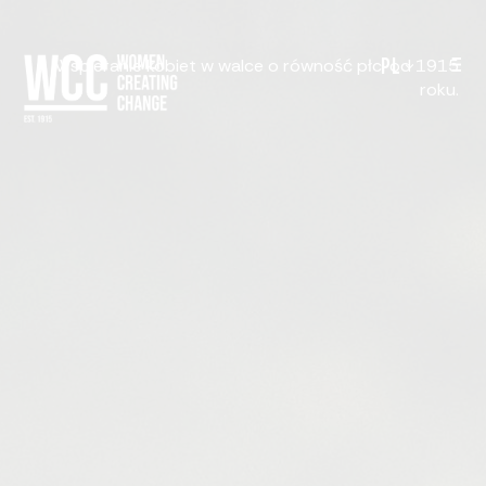
PL
Wspieranie kobiet w walce o równość płci od 1915
roku.