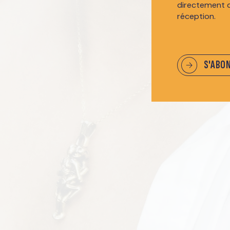
directement 
réception.
S'ABO