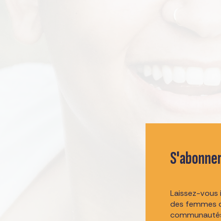
S'abonner
Laissez-vous i
des femmes q
communautés