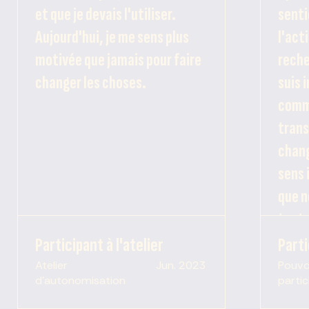
et que je devais l'utiliser.
senti
Aujourd'hui, je me sens plus
l'acti
motivée que jamais pour faire
reche
changer les choses.
suis 
comme
tran
chang
sens 
que n
tant 
Participant à l'atelier
Parti
Atelier
Jun. 2023
Pouvo
d'autonomisation
parti