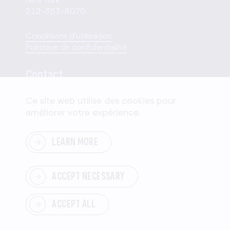
212-353-8070
Conditions d'utilisation
Politique de confidentialité
Contact
Ce site web utilise des cookies pour
110 W. 40th Street,
améliorer votre expérience.
Suite 2207
New York, NY 10018
LEARN MORE
Envoyer un message
ACCEPT NECESSARY
ACCEPT ALL