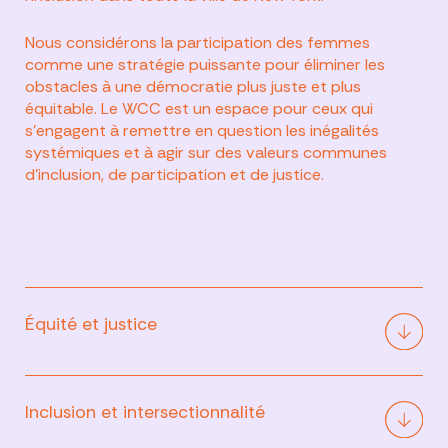
Nous considérons la participation des femmes
comme une stratégie puissante pour éliminer les
obstacles à une démocratie plus juste et plus
équitable. Le WCC est un espace pour ceux qui
s'engagent à remettre en question les inégalités
systémiques et à agir sur des valeurs communes
d'inclusion, de participation et de justice.
Équité et justice
Nous nous consacrons à l'égalité des
chances et au changement systémique
Inclusion et intersectionnalité
par le biais de la défense et de la