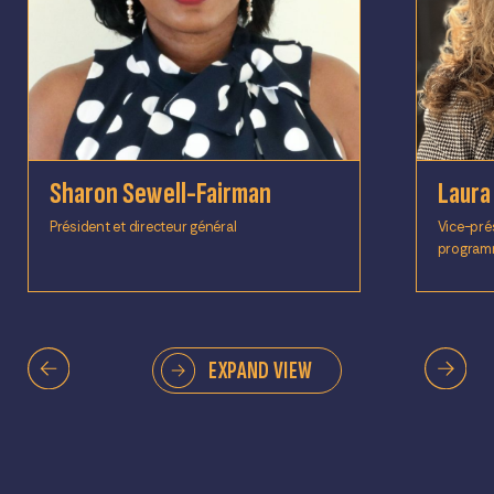
Sharon Sewell-Fairman
Laura
Président et directeur général
Vice-prés
programm
EXPAND VIEW