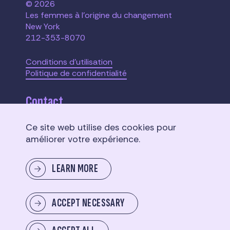
© 2026
Les femmes à l'origine du changement
New York
212-353-8070
Conditions d'utilisation
Politique de confidentialité
Contact
Ce site web utilise des cookies pour
110 W. 40th Street,
améliorer votre expérience.
Suite 2207
New York, NY 10018
LEARN MORE
Envoyer un message
ACCEPT NECESSARY
SUPPORT
US