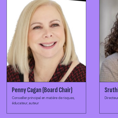
Penny Cagan (Board Chair)
Sruthi
Conseiller principal en matière de risques,
Directeur
éducateur, auteur