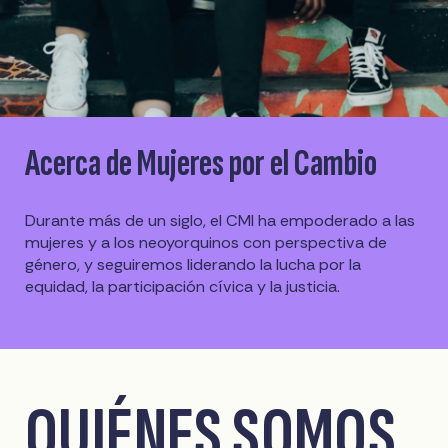
Acerca de Mujeres por el Cambio
Durante más de un siglo, el CMI ha empoderado a las
mujeres y a los neoyorquinos con perspectiva de
género, y seguiremos liderando la lucha por la
equidad, la participación cívica y la justicia.
QUIÉNES SOMOS