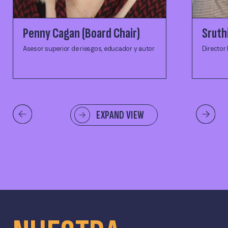
Penny Cagan (Board Chair)
Sruthi
Asesor superior de riesgos, educador y autor
Director 
EXPAND VIEW