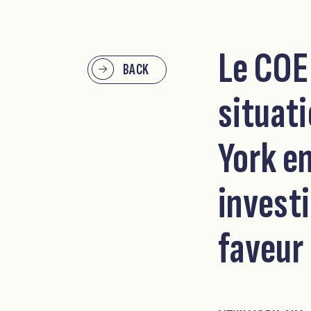
Le COE 
BACK
situat
York en
invest
faveur 