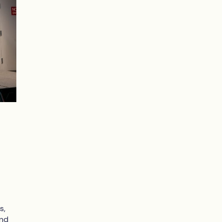
s,
end