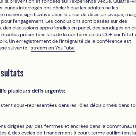
ur la prévention et fondées sur l'expérience vécue. Quatre-v
 jeunes interrogés ont déclaré que les adultes ne les
e manière significative dans la prise de décision civique, mal
 pour l'engagement. Les conclusions sont basées sur des
s, des discussions approfondies en panel, des sondages en di
 établies présentées lors de la conférence du COE sur l'état
k. Un enregistrement de l'intégralité de la conférence est
esse suivante :
stream on YouTube
.
ésultats
fie plusieurs défis urgents:
.
tent sous-représentées dans les rôles décisionnels dans t
ions dirigées par des femmes et ancrées dans la communaut
es à des cycles de financement à court terme qui limitent l