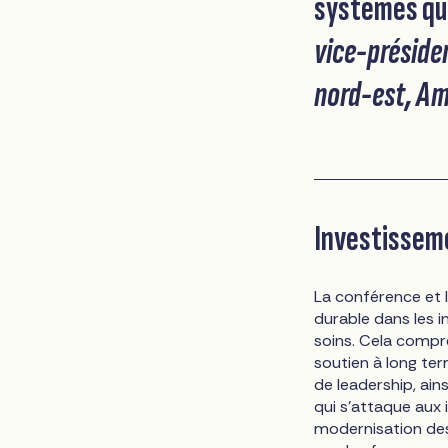
systèmes qui
vice-présiden
nord-est, A
Investisseme
La conférence et l
durable dans les i
soins. Cela compre
soutien à long ter
de leadership, ain
qui s'attaque aux
modernisation des