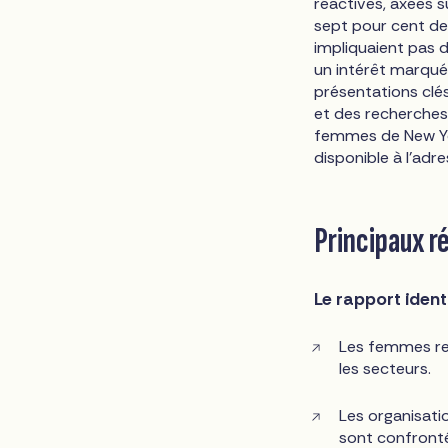
réactives, axées s
sept pour cent des
impliquaient pas d
un intérêt marqué
présentations clé
et des recherches
femmes de New Yor
disponible à l'adr
Principaux r
Le rapport identi
Les femmes res
les secteurs.
Les organisat
sont confronté