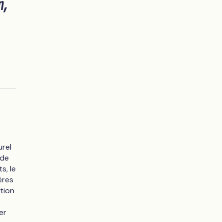
n,
urel
 de
s, le
ères
tion
er