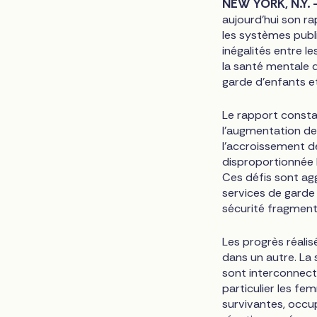
NEW YORK, N.Y. 
aujourd'hui son 
les systèmes publ
inégalités entre le
la santé mentale d
garde d'enfants et
Le rapport consta
l'augmentation de
l'accroissement 
disproportionnée 
Ces défis sont agg
services de garde 
sécurité fragmenté
Les progrès réali
dans un autre. La 
sont interconnecté
particulier les fe
survivantes, occup