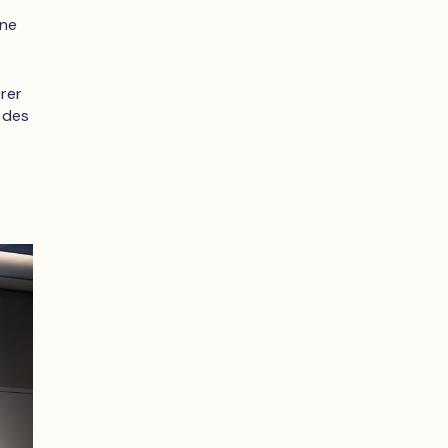
une
rer
é des