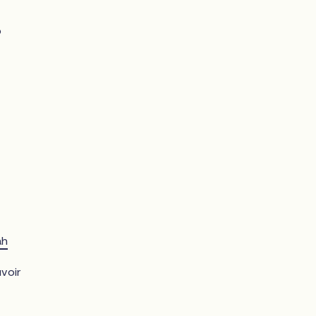
b
ah
voir