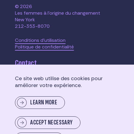
© 2026
Les femmes à l'origine du changement
New York
212-353-8070
Conditions d'utilisation
Politique de confidentialité
Contact
Ce site web utilise des cookies pour
110 W. 40th Street,
améliorer votre expérience.
Suite 2207
New York, NY 10018
LEARN MORE
Envoyer un message
ACCEPT NECESSARY