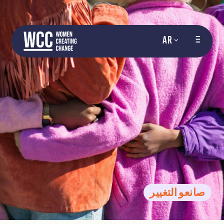
AR
صانعو التغيير