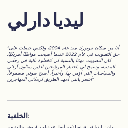
ليديا دارلي
"أنا من سكان نيويورك منذ عام 2004، ولكنني حصلت على
حق التصويت في عام 2022 عندما أصبحت مواطنًا أمريكيًا.
كان التصويت مهمًا بالنسبة لي كخطوة تالية في رحلتي
المدنية، وسمح لي باختيار المرشحين الذين يمثلون آرائي
والسياسات التي أؤمن بها. وأخيراً، أصبح صوتي مسموعاً.
.
أشعر بأنني أمهد الطريق لزملائي المهاجرين"
الخلفية:
ولدت ليديا في فرنسا (من أصل غواديلوبي)، وهي حالية من