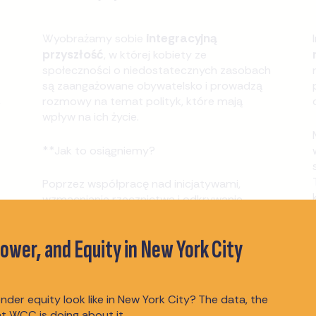
integracyjną
Wyobrażamy sobie
przyszłość
, w której kobiety ze
społeczności o niedostatecznych zasobach
są zaangażowane obywatelsko i prowadzą
,
rozmowy na temat polityk, które mają
wpływ na ich życie.
**Jak to osiągniemy?
Poprzez współpracę nad inicjatywami,
wzmacnianie rzecznictwa i odkrywanie
nowych sposobów współpracy.
Rozpocznijmy dyskusję już dziś!
wer, and Equity in New York City
POZNAJ PARTNERSTWA
der equity look like in New York City? The data, the
t WCC is doing about it.