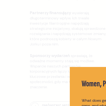
Partnerzy finansujący
wywierają
długoterminowy wpływ. Ich trwałe
inwestycje filantropijne napędzają
strategiczne inicjatywy, skalują sprawdzone
rozwiązania i napędzają systemowe zmiany
które podnoszą kobiety w całym Nowym
Jorku i poza nim.
Sponsorzy wydarzeń
sprawiają, że
odważne momenty stają się możliwe.
Wsparcie naszych partnerów
korporacyjnych łączy ludzi, wzmacnia
kluczowe przesłania i wspiera działania
Women, Po
społeczności, gdy ma to największe
znaczenie.
What does gen
gaps, and wha