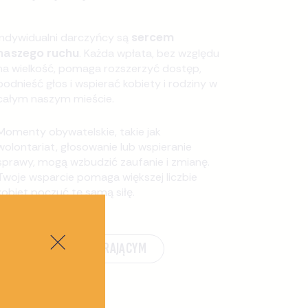
sercem
Indywidualni darczyńcy są
naszego ruchu
. Każda wpłata, bez względu
na wielkość, pomaga rozszerzyć dostęp,
podnieść głos i wspierać kobiety i rodziny w
całym naszym mieście.
Momenty obywatelskie, takie jak
wolontariat, głosowanie lub wspieranie
sprawy, mogą wzbudzić zaufanie i zmianę.
Twoje wsparcie pomaga większej liczbie
kobiet poczuć tę samą siłę.
ZOSTAŃ WSPIERAJĄCYM