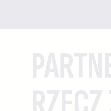
PARTN
RZECZ