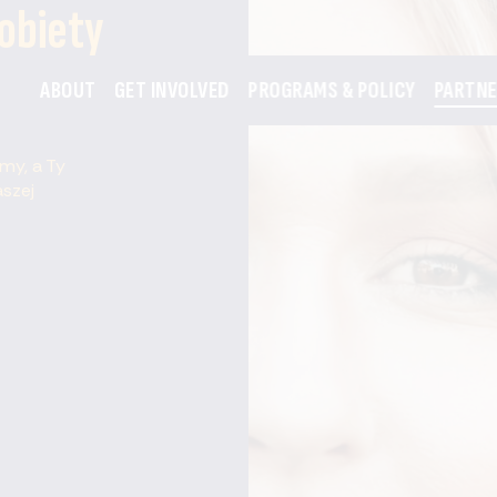
kobiety
ABOUT
GET INVOLVED
PROGRAMS & POLICY
PARTN
my, a Ty
aszej