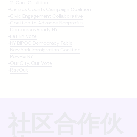
-
2-Care Coalition
-
Census Counts Campaign Coalition
-
Civic Engagement Collaborative
-
Coalition to Advance Nonprofits
-
DemocracyReady NY
-
Let NY Vote
-
NY BIPOC Democracy Table
-
New York Immigration Coalition
-
PowHerNY
-
Our City, Our Vote
-
RiseOut
社区合作伙