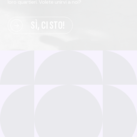
loro quartieri. Volete unirvi a noi?
SÌ, CI STO!