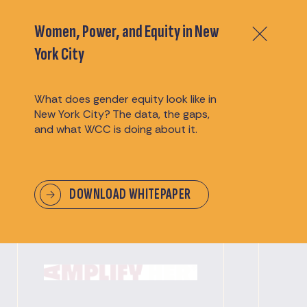
Conoscere i nostri Partner
Women, Power, and Equity in New
Finanziari e Sponsor
York City
Esprimiamo un sentito apprezzamento ai
What does gender equity look like in
nostri sponsor per il loro generoso sostegno,
New York City? The data, the gaps,
che rende i nostri eventi possibili e memorabili.
and what WCC is doing about it.
DOWNLOAD WHITEPAPER