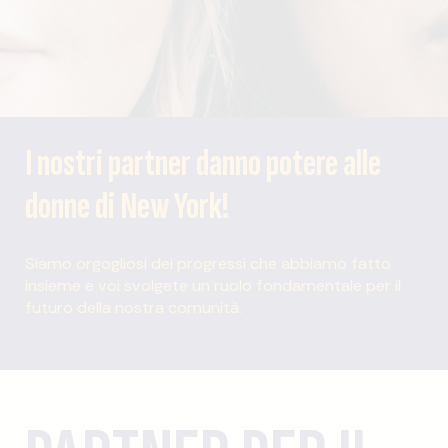
I nostri partner danno potere alle
donne di New York!
Siamo orgogliosi dei progressi che abbiamo fatto
insieme e voi svolgete un ruolo fondamentale per il
futuro della nostra comunità.