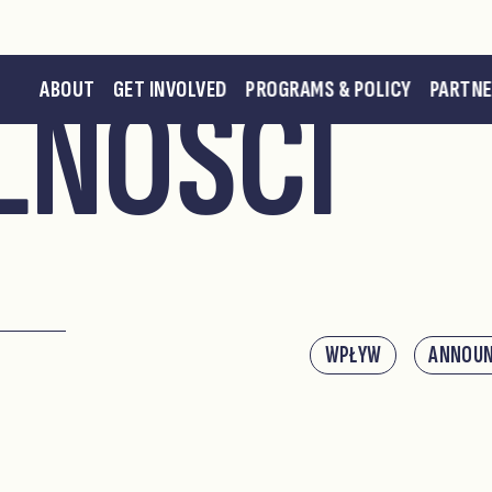
LNOŚCI
ABOUT
GET INVOLVED
PROGRAMS & POLICY
PARTN
WPŁYW
ANNOU