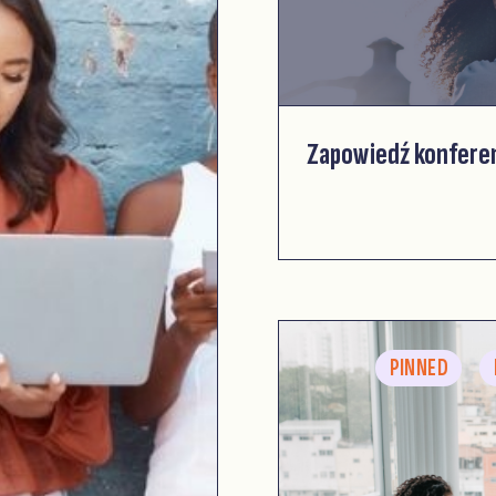
Zapowiedź konfere
PINNED