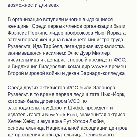
возможности для всех.
В организацию вступили многие выдающиеся
женщины. Среди первых членов организации были
Фрэнсис Перкинс, лидер профсоюзов Нью-Йорка, а
затем первая женщина в кабинете министра труда
Рузвельта; Ида Тарбелл, легендарная журналистка,
занимавшаяся насилием; Элис Дуэр Миллер,
писательница и сценарист, первый президент WCC;
и Вирджиния Гилдерслив, командир WAVES времен
Второй мировой войны и декан Барнард-колледжа.
Среди других активистов WCC были Элеонора
Рузвельт, в то время первая леди штата Нью-Йорк,
которая была директором WCC по
законодательству; Дороти Шифф, президент и
издатель газеты New York Post; знаменитая актриса
Хелен Хейс; и акушерка Рут Уотсон Любич,
основательница Национальной ассоциации центров
деторождения и обладательница "гениального