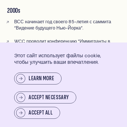
2000s
ВСС начинает год своего 85-летия с саммита
"Видение будущего Нью-Йорка".
WCC проводит конференцию "Иммигранты в
Нью-Йорке" в Нью-Йоркском университете и
"Городской саммит: Лидерство для гражданской
Этот сайт использует файлы cookie,
повестки дня".
чтобы улучшить ваши впечатления.
WCC поддерживает освобождение от работы
LEARN MORE
женщин, осужденных за нанесение ответного
удара своим обидчикам, и поддерживает
разрешение жертвам сексуального нападения на
ACCEPT NECESSARY
рабочем месте подавать иск в суд, если
халатность их работодателя привела к
нападению
ACCEPT ALL
WCC выступает в поддержку возобновления