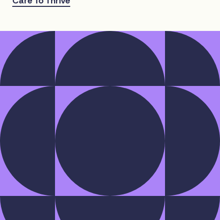
Care To Thrive
"