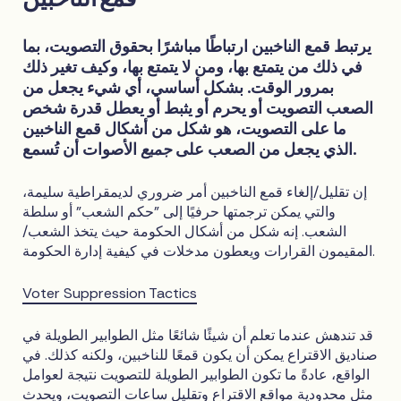
يرتبط قمع الناخبين ارتباطًا مباشرًا بحقوق التصويت، بما
في ذلك من يتمتع بها، ومن لا يتمتع بها، وكيف تغير ذلك
بمرور الوقت. بشكل أساسي، أي شيء يجعل من
الصعب التصويت أو يحرم أو يثبط أو يعطل قدرة شخص
ما على التصويت، هو شكل من أشكال قمع الناخبين
الأصوات أن تُسمع.
الذي يجعل من الصعب على
جميع
إن تقليل/إلغاء قمع الناخبين أمر ضروري لديمقراطية سليمة،
والتي يمكن ترجمتها حرفيًا إلى "حكم الشعب" أو سلطة
الشعب. إنه شكل من أشكال الحكومة حيث يتخذ الشعب/
المقيمون القرارات ويعطون مدخلات في كيفية إدارة الحكومة.
Voter Suppression Tactics
قد تندهش عندما تعلم أن شيئًا شائعًا مثل الطوابير الطويلة في
صناديق الاقتراع يمكن أن يكون قمعًا للناخبين، ولكنه كذلك. في
الواقع، عادةً ما تكون الطوابير الطويلة للتصويت نتيجة لعوامل
مثل محدودية مواقع الاقتراع وتقليل ساعات التصويت، ويحدث