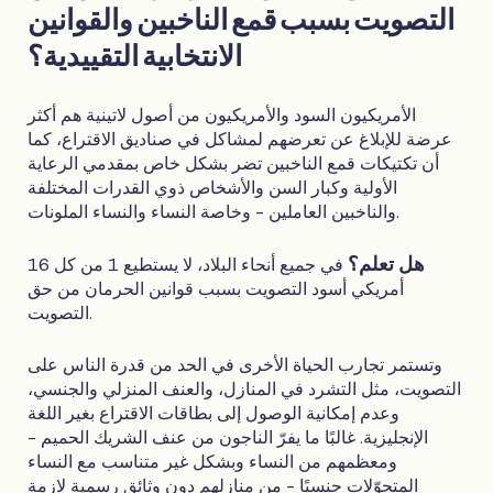
التصويت بسبب قمع الناخبين والقوانين
الانتخابية التقييدية؟
الأمريكيون السود والأمريكيون من أصول لاتينية هم أكثر
عرضة للإبلاغ عن تعرضهم لمشاكل في صناديق الاقتراع، كما
أن تكتيكات قمع الناخبين تضر بشكل خاص بمقدمي الرعاية
الأولية وكبار السن والأشخاص ذوي القدرات المختلفة
والناخبين العاملين - وخاصة النساء والنساء الملونات.
هل تعلم؟
في جميع أنحاء البلاد، لا يستطيع 1 من كل 16
أمريكي أسود التصويت بسبب قوانين الحرمان من حق
التصويت.
وتستمر تجارب الحياة الأخرى في الحد من قدرة الناس على
التصويت، مثل التشرد في المنازل، والعنف المنزلي والجنسي،
وعدم إمكانية الوصول إلى بطاقات الاقتراع بغير اللغة
الإنجليزية. غالبًا ما يفرّ الناجون من عنف الشريك الحميم -
ومعظمهم من النساء وبشكل غير متناسب مع النساء
المتحوّلات جنسيًا - من منازلهم دون وثائق رسمية لازمة