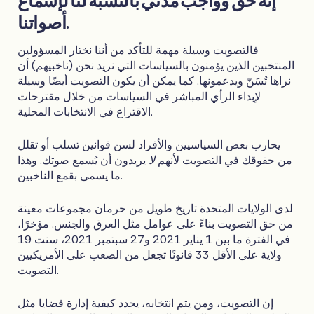
إنه حق وواجب مدني بالنسبة لنا لإسماع
أصواتنا.
فالتصويت وسيلة مهمة للتأكد من أننا نختار المسؤولين
المنتخبين الذين يؤمنون بالسياسات التي نريد نحن (ناخبيهم) أن
نراها تُسَنّ ويدعمونها. كما يمكن أن يكون التصويت أيضًا وسيلة
لإبداء الرأي المباشر في السياسات من خلال مقترحات
الاقتراع في الانتخابات المحلية.
يحارب بعض السياسيين والأفراد لسن قوانين تسلب أو تقلل
من حقوقك في التصويت لأنهم
لا
يريدون أن يُسمع صوتك. وهذا
ما يسمى بقمع الناخبين.
لدى الولايات المتحدة تاريخ طويل من حرمان مجموعات معينة
من حق التصويت بناءً على عوامل مثل العرق والجنس. مؤخرًا،
في الفترة ما بين 1 يناير 2021 و27 سبتمبر 2021، سنت 19
ولاية على الأقل 33 قانونًا تجعل من الصعب على الأمريكيين
التصويت.
إن التصويت، ومن يتم انتخابه، يحدد كيفية إدارة قضايا مثل