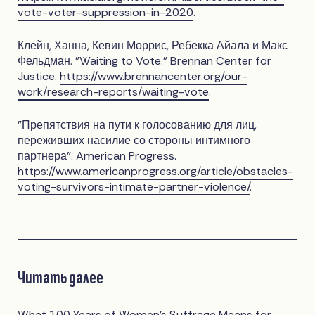
vote-voter-suppression-in-2020
.
Клейн, Ханна, Кевин Моррис, Ребекка Айала и Макс
Фельдман. "Waiting to Vote." Brennan Center for
Justice.
https://www.brennancenter.org/our-
work/research-reports/waiting-vote
.
"Препятствия на пути к голосованию для лиц,
переживших насилие со стороны интимного
партнера". American Progress.
https://www.americanprogress.org/article/obstacles-
voting-survivors-intimate-partner-violence/
.
Читать далее
What 100 Years of Women's Suffrage Means for