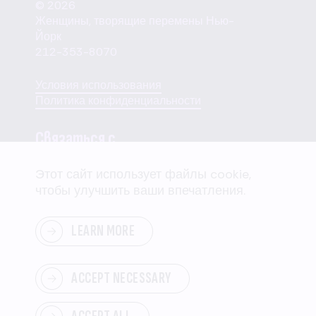
© 2026
Женщины, творящие перемены Нью-
Йорк
212-353-8070
Условия использования
Политика конфиденциальности
Связаться с
Этот сайт использует файлы cookie,
110 W. 40th Street,
чтобы улучшить ваши впечатления.
Suite 2207
New York, NY 10018
LEARN MORE
Отправить нам сообщение
ACCEPT NECESSARY
SUPPORT
US