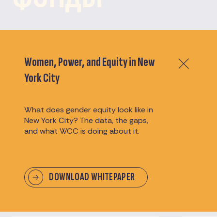
Познакомьтесь с нашими
Women, Power, and Equity in New
York City
финансовыми партнерами и
спонсорами
What does gender equity look like in
New York City? The data, the gaps,
and what WCC is doing about it.
Мы выражаем искреннюю признательность
нашим спонсорам за их щедрую поддержку,
благодаря которой наши мероприятия
становятся возможными и
запоминающимися.
DOWNLOAD WHITEPAPER