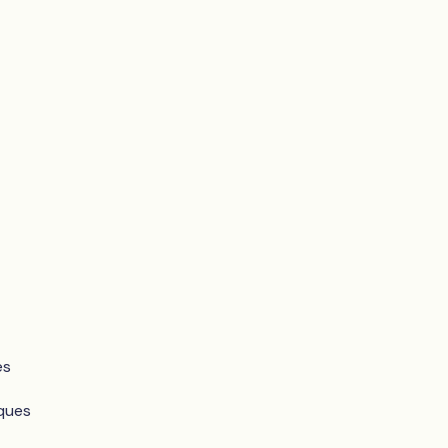
es
ques