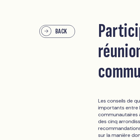
Partici
BACK
réunio
commu
Les conseils de qu
importants entre l
communautaires à
des cinq arrondi
recommandations p
sur la manière don