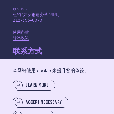
© 2026
纽约 "妇女创造变革 "组织
212-353-8070
使用条款
隐私政策
联系方式
110 W. 40th Street,
本网站使用 cookie 来提升您的体验。
Suite 2207
New York, NY 10018
LEARN MORE
给我们留言
ACCEPT NECESSARY