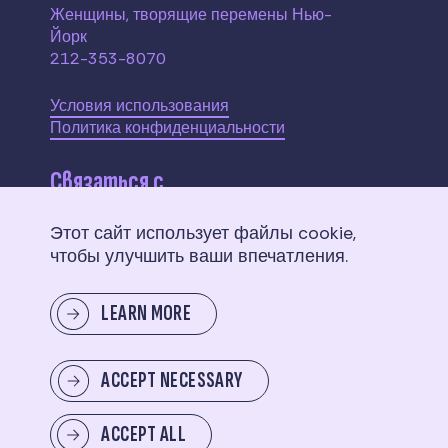
Женщины, творящие перемены Нью-
Йорк
212-353-8070
Условия использования
Политика конфиденциальности
Связаться с
Этот сайт использует файлы cookie,
110 W. 40th Street,
чтобы улучшить ваши впечатления.
Suite 2207
New York, NY 10018
LEARN MORE
Отправить нам сообщение
ACCEPT NECESSARY
ACCEPT ALL