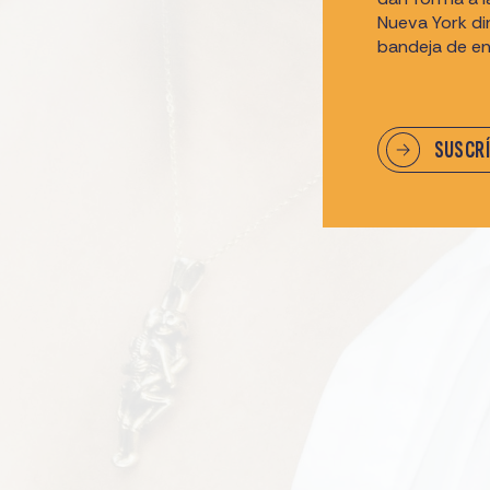
Nueva York d
bandeja de en
SUSCR