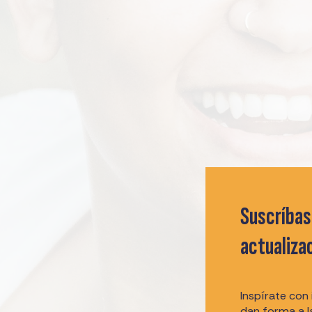
Suscríbas
actualiza
Inspírate con
dan forma a 