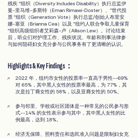
残疾 "组织（Diversity Includes Disability）执行总监伊
曼-里马维-多斯特（Eman Rimawi-Doster）、"世代投
票 "组织（Generation Vote）执行总监/创始人布里安
娜-塞亚（Brianna Cea）以及 "纽约人联合争取儿童保育
"组织高级组织者艾莉森-卢（Allison Lew）。讨论结束
后，听众们对护理工作、残疾状况、年龄和刑事法律参
与如何阻碍妇女充分参与公民事务有了更清晰的认识。
Highlights & Key Findings：
2022 年，纽约市女性的投票率一直高于男性--69%
对 65%，其中黑人女性的投票率最高，为 77%，其
次是拉丁裔女性的 58%，以及亚裔女性的 50%。
参与邻里、学校或社区团体是一种常见的公民参与形
式--14% 的女性表示参与其中，其中黑人女性的比
例最高，达到 18%。
经济无保障、照料责任和选民准入问题是限制妇女充