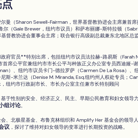
亮点
尔曼（Sharon Sewell-Fairman，世界基督教协进会主席兼首
尔（Gale Brewer，纽约市议员）和萨布丽娜-斯特拉顿（Sabri
n，世界基督教协进会董事会主席；联合银行高级副总裁兼东北地区总
政府官员**特别出席，包括纽约市议员法拉赫-路易斯（Farah N
纽约市首席公平官兼纽约市市长公平与种族正义办公室专员西迪娅-
herman）、纽约市议员卡门-德拉罗萨（Carmen De La Rosa）、
-米兰达（Denise M. Miranda, Esq.纽约州人权处专员；Cami
arlack，纽约市行政副市长、市长办公室主任兼市长特别顾问
、基于性别的安全、经济正义、民主、早期公民教育和妇女领导
小组讨论
。
、北极星基金、布鲁克林组织和 Amplify Her 基金会的领导
会议
，探讨了维持对妇女领导的变革进行长期投资的战略。