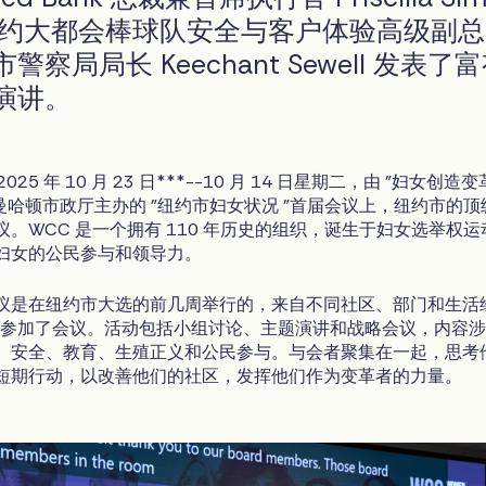
 和纽约大都会棒球队安全与客户体验高级副总
察局局长 Keechant Sewell 发表了
演讲。
25 年 10 月 23 日***--10 月 14 日星期二，由 "妇女创造变
曼哈顿市政厅主办的 "纽约市妇女状况 "首届会议上，纽约市的顶
。WCC 是一个拥有 110 年历史的组织，诞生于妇女选举权运
妇女的公民参与和领导力。
议是在纽约市大选的前几周举行的，来自不同社区、部门和生活
领导人参加了会议。活动包括小组讨论、主题演讲和战略会议，内容
、安全、教育、生殖正义和公民参与。与会者聚集在一起，思考
短期行动，以改善他们的社区，发挥他们作为变革者的力量。