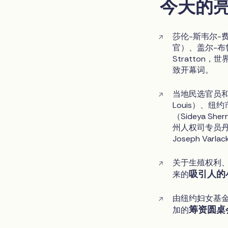
今天的
莎伦-斯韦尔-费
官）、盖尔-布鲁
Stratto
致开幕词。
当地民选官员和
Louis）、
（Sideya S
州人权司专员丹尼斯
Joseph V
关于生殖权利
吸引人的
来的
由纽约妇女基金会
筹资圆桌
加的