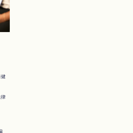
保健
法律
偏