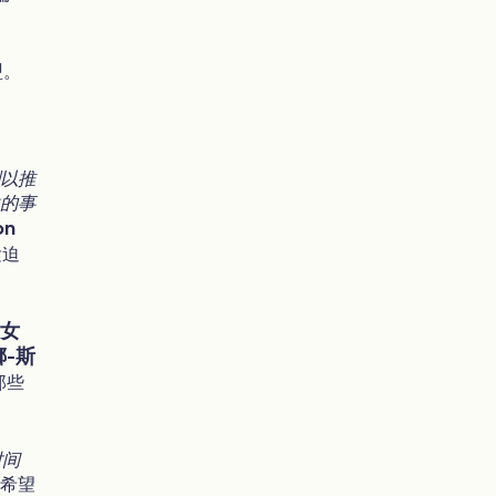
盟。
划以推
生的事
n
紧迫
妇女
-斯
那些
时间
我希望