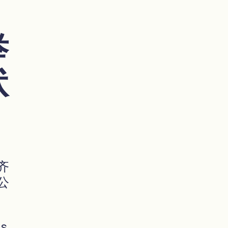
举
状
齐
公
s