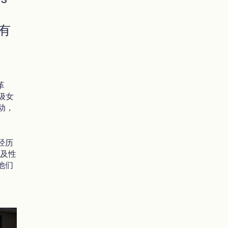
富有
革
级女
动，
经历
涉及性
他们