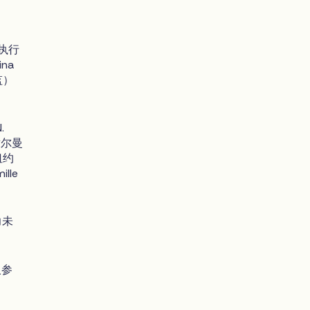
席执行
na
监）
.
谢尔曼
纽约
lle
力未
人参