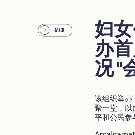
妇女
BACK
办首
况 "
该组织举办
聚一堂，以
平和公民参
Amalgama