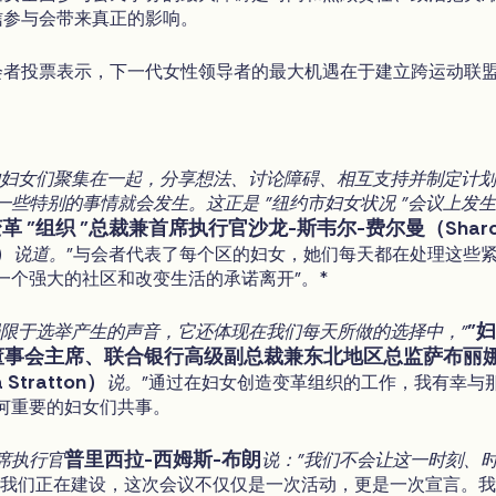
信参与会带来真正的影响。
会者投票表示，下一代女性领导者的最大机遇在于建立跨运动联
的妇女们聚集在一起，分享想法、讨论障碍、相互支持并制定计
一些特别的事情就会发生。这正是 "纽约市妇女状况 "会议上发
革 "组织 "总裁兼首席执行官沙龙-斯韦尔-费尔曼（Sharo
n）
说道。
"与会者代表了每个区的妇女，她们每天都在处理这些
一个强大的社区和改变生活的承诺离开"。*
"
局限于选举产生的声音，它还体现在我们每天所做的选择中，"
织董事会主席、联合银行高级副总裁兼东北地区总监萨布丽娜
Stratton）
说。
"通过在妇女创造变革组织的工作，我有幸与
何重要的妇女们共事。
普里西拉-西姆斯-布朗
席执行官
说："我们不会让这一时刻、
"我们正在建设，这次会议不仅仅是一次活动，更是一次宣言。