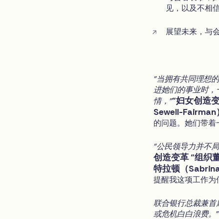
见，以及不相
展望未来，与
"当拥有共同理想
进她们的事业时，
"妇女创造变
情，"
Sewell-Fairma
的问题。她们带着
"公民领导力并不
创造变革 "组
特拉顿（Sabrina 
提醒我这项工作为
联合银行总裁兼首
或危机白白浪费。