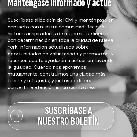
Manténgase informado y actúe
Suscríbase al boletín del CMI y manténgase en
contacto con nuestra comunidad. Recibirás
historias inspiradoras de mujeres que lideran
con determinación en toda la ciudad de Nueva
York, información actualizada sobre
oportunidades de voluntariado y promoción, y
recursos que te ayudarán a actuar en favor de
la igualdad. Cuando nos apoyamos
mutuamente, construimos una ciudad más
fuerte y más justa, y juntos podemos
convertir la atención en un cambio real.
SUSCRÍBASE A
NUESTRO BOLETÍN