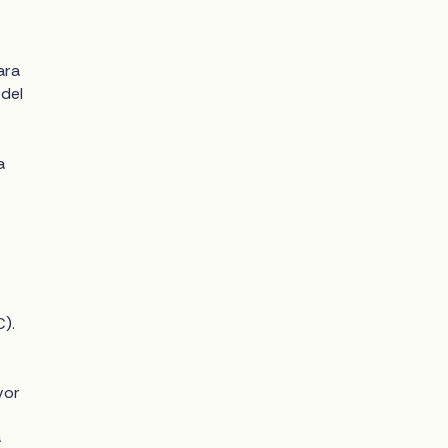
ara
del
a
C).
vor
a