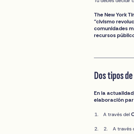
Tú debes decidir 
The New York Ti
"civismo revolu
comunidades más
recursos público
Dos tipos de
En la actualida
elaboración par
C
A través del
A través 