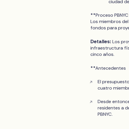
ciudad d
**Proceso PBNYC 
Los miembros del C
fondos para proye
Detalles:
Los proy
infraestructura f
cinco años.
**Antecedentes
El presupuest
cuatro miembr
Desde entonces
residentes a d
PBNYC.