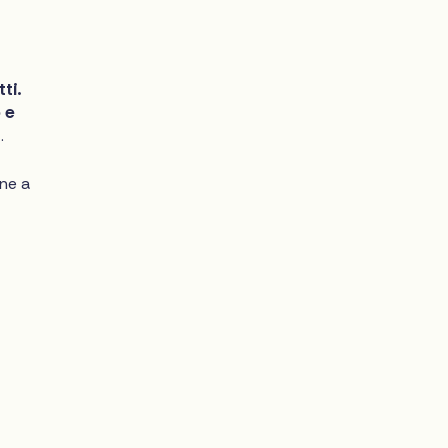
ti.
 e
e
.
ne a