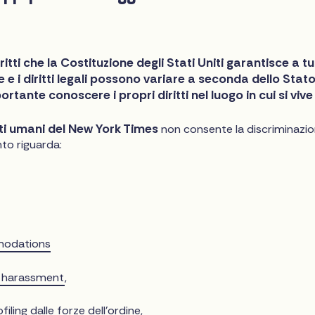
ritti che la Costituzione degli Stati Uniti garantisce a tut
le e i diritti legali possono variare a seconda dello Stato
portante conoscere i propri diritti nel luogo in cui si viv
itti umani del New York Times
non consente la discriminazio
to riguarda:
modations
y harassment
,
filing
dalle forze dell'ordine,