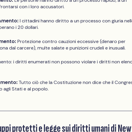
Le persone hanno diritto a un processo rapido, a un
ontarsi con i loro accusatori.
amento:
I cittadini hanno diritto a un processo con giuria nell
perano i 20 dollari.
mento:
Protezione contro cauzioni eccessive (denaro per
ona dal carcere), multe salate e punizioni crudeli e inusuali.
: i diritti enumerati non possono violare i diritti non elenc
.
mento:
Tutto ciò che la Costituzione non dice che il Congre
o agli Stati e al popolo.
ruppi protetti e legge sui diritti umani di New