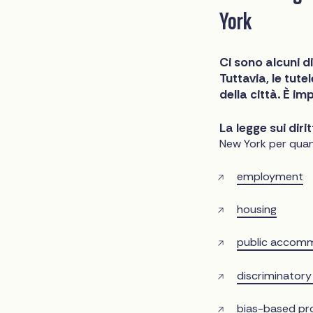
York
Ci sono alcuni di
Tuttavia, le tute
della città. È im
La legge sui dir
New York per quan
employment
housing
public accom
discriminator
bias-based pro