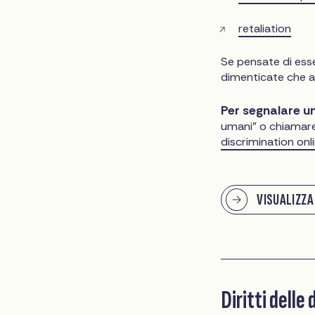
retaliation
Se pensate di esse
dimenticate che av
Per segnalare un
umani" o chiamar
discrimination onl
VISUALIZZA
Diritti delle