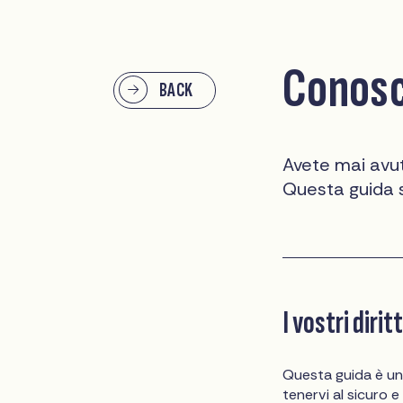
Conosce
BACK
Avete mai avuto
Questa guida spi
I vostri dirit
Questa guida è un
tenervi al sicuro e 