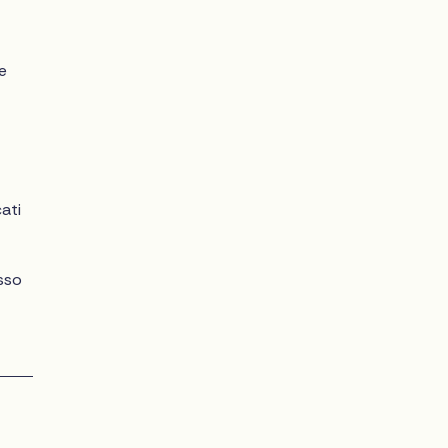
e
ati
sso