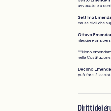
avvocato e a confr
Settimo Emend
cause civili che su
Ottavo Emenda
rilasciare una pers
**Nono emendamento
nella Costituzione
Decimo Emenda
può fare, è lasciat
Diritti dei g