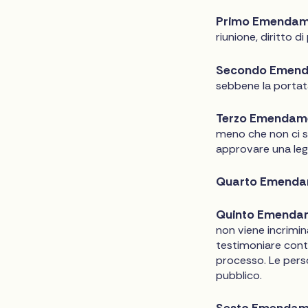
Primo Emendam
riunione, diritto d
Secondo Emen
sebbene la portata
Terzo Emendam
meno che non ci s
approvare una legge
Quarto Emenda
Quinto Emenda
non viene incrimi
testimoniare cont
processo. Le pers
pubblico.
Sesto Emendam