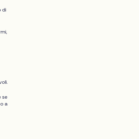
o di
rmi,
oli.
e se
to a