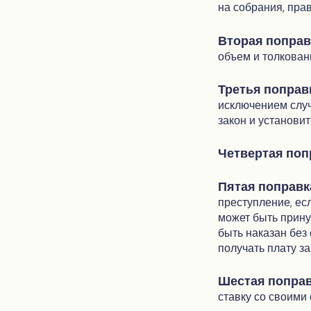
на собрания, пра
Вторая поправ
объем и толкован
Третья поправ
исключением случ
закон и установит
Четвертая поп
Пятая поправк
преступление, ес
может быть прину
быть наказан бе
получать плату з
Шестая поправ
ставку со своими