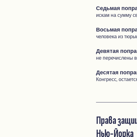
Седьмая попра
искам на сумму с
Восьмая попра
человека из тюрь
Девятая попра
не перечислены в
Десятая попра
Конгресс, остаетс
Права защищ
Нью-Йорка