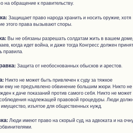
во на обращение к правительству.
ка:
Защищает право народа хранить и носить оружие, хотя
ие этого права вызывают споры.
ка:
Вы не обязаны разрешать солдатам жить в вашем доме,
аев, когда идет война, и даже тогда Конгресс должен приня
ь правила.
равка:
Защита от необоснованных обысков и арестов.
а:
Никто не может быть привлечен к суду за тяжкое
ли ему не предъявлено обвинение большим жюри. Никто не
жден к даче показаний против самого себя. Никто не может
з соблюдения надлежащей правовой процедуры. Люди долж
а имущество, изъятое для общественных нужд.
ка:
Люди имеют право на скорый суд, на адвоката и на очн
 обвинителями.