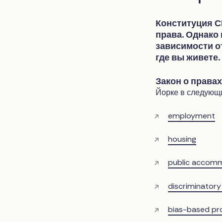
Конституция С
права. Однако
зависимости от
где вы живете.
Закон о права
Йорке в следующи
employment
housing
public accom
discriminator
bias-based pro