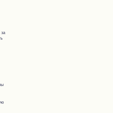
 за
ть
ны
ую