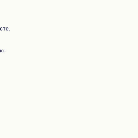
сте,
ью-