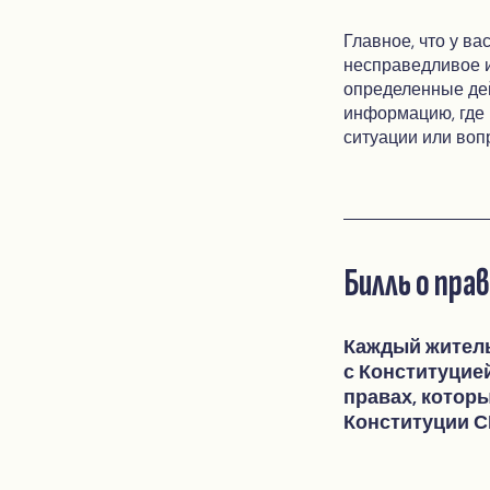
Главное, что у ва
несправедливое 
определенные дей
информацию, где 
ситуации или воп
Билль о пра
Каждый житель
с Конституцие
правах, котор
Конституции 