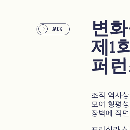
변화
BACK
제1
퍼런
조직 역사상
모여 형평성
장벽에 직면
프리실라 심스 브