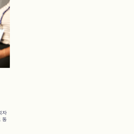
석자
 동