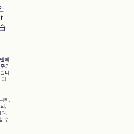
안
t
었습
 맨해
의 주최
했습니
 리
니티,
의,
니다.
할 수