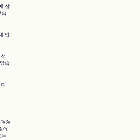
에 참
했습
데 압
 책
꼽았습
있다
 대해
일어
드는