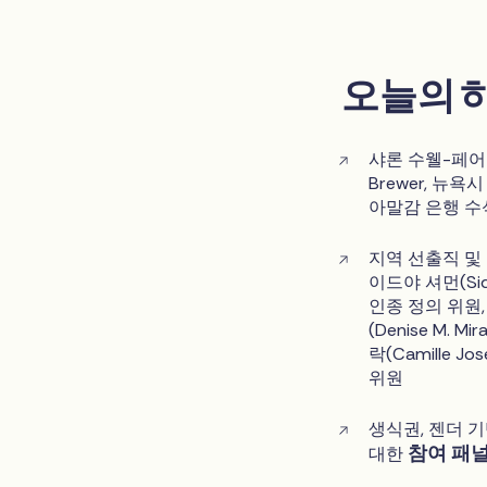
오늘의 
샤론 수웰-페어만(S
Brewer, 뉴욕
아말감 은행 수
지역 선출직 및 정
이드야 셔먼(Si
인종 정의 위원, 
(Denise M.
락(Camille 
위원
생식권, 젠더 기
참여 패
대한