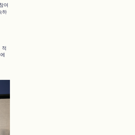
 참여
속하
 적
슈에