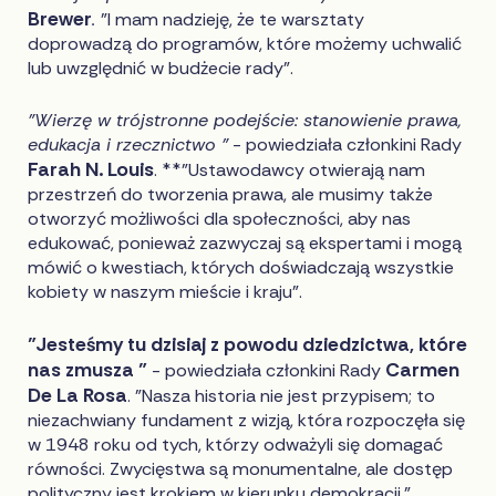
Brewer
.
"I mam nadzieję, że te warsztaty
doprowadzą do programów, które możemy uchwalić
lub uwzględnić w budżecie rady".
"Wierzę w trójstronne podejście: stanowienie prawa,
edukacja i rzecznictwo "
- powiedziała członkini Rady
Farah N. Louis
. **"Ustawodawcy otwierają nam
przestrzeń do tworzenia prawa, ale musimy także
otworzyć możliwości dla społeczności, aby nas
edukować, ponieważ zazwyczaj są ekspertami i mogą
mówić o kwestiach, których doświadczają wszystkie
kobiety w naszym mieście i kraju".
"Jesteśmy tu dzisiaj z powodu dziedzictwa, które
nas zmusza "
Carmen
- powiedziała członkini Rady
De La Rosa
. "Nasza historia nie jest przypisem; to
niezachwiany fundament z wizją, która rozpoczęła się
w 1948 roku od tych, którzy odważyli się domagać
równości. Zwycięstwa są monumentalne, ale dostęp
polityczny jest krokiem w kierunku demokracji."