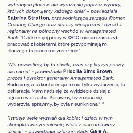
wybranych głosów, ale wyraża się poprzez wybory,
których dokonujemy każdego dnia" - powiedziała
Sabrina Stratton,
przewodnicząca zarządu Women
Creating Change oraz starszy wiceprezes i dyrektor
regionalny na północny wschód w Amalgamated
Bank.
"Dzięki mojej pracy w WCC miałam zaszczyt
pracować z kobietami, które przypominają mi,
dlaczego ta praca ma znaczenie".
"Nie pozwolimy, by ta chwila, czas czy kryzys poszły
Priscilla Sims Brown
na marne" - powiedziała
,
prezes i dyrektor generalny Amalgamated Bank.
Budujemy, a ta konferencja to nie tylko wydarzenie; to
deklaracja. Mam nadzieję, że wyjdziecie dzisiaj z
ogniem w brzuchu. Sprawmy, by zmiana się
wydarzyła; sprawmy, by była nieunikniona." *
"Istnieje wiele wyzwań dla kobiet i dzieci w tym
skomplikowanym mieście, wiele z nich omówimy
Gale A.
dzisiaj" - powiedziała członkini Rady