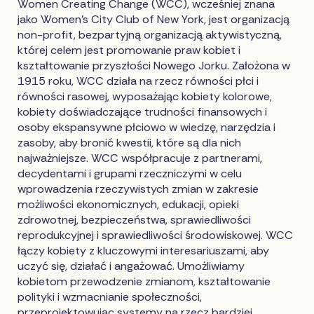
Women Creating Change (WCC), wcześniej znana
jako Women's City Club of New York, jest organizacją
non-profit, bezpartyjną organizacją aktywistyczną,
której celem jest promowanie praw kobiet i
kształtowanie przyszłości Nowego Jorku. Założona w
1915 roku, WCC działa na rzecz równości płci i
równości rasowej, wyposażając kobiety kolorowe,
kobiety doświadczające trudności finansowych i
osoby ekspansywne płciowo w wiedzę, narzędzia i
zasoby, aby bronić kwestii, które są dla nich
najważniejsze. WCC współpracuje z partnerami,
decydentami i grupami rzeczniczymi w celu
wprowadzenia rzeczywistych zmian w zakresie
możliwości ekonomicznych, edukacji, opieki
zdrowotnej, bezpieczeństwa, sprawiedliwości
reprodukcyjnej i sprawiedliwości środowiskowej. WCC
łączy kobiety z kluczowymi interesariuszami, aby
uczyć się, działać i angażować. Umożliwiamy
kobietom przewodzenie zmianom, kształtowanie
polityki i wzmacnianie społeczności,
przeprojektowując systemy na rzecz bardziej