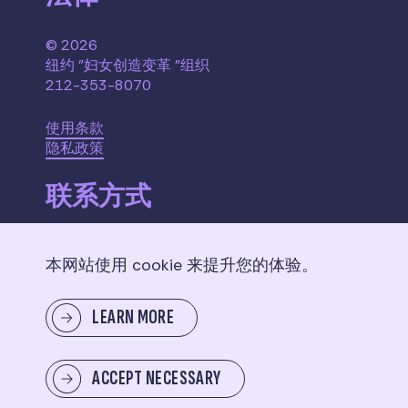
© 2026
纽约 "妇女创造变革 "组织
212-353-8070
使用条款
隐私政策
联系方式
110 W. 40th Street,
本网站使用 cookie 来提升您的体验。
Suite 2207
New York, NY 10018
LEARN MORE
给我们留言
ACCEPT NECESSARY