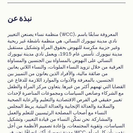
نبذة عن
منظمة نساء يصنعن التغيير (WCC)، المعروفة سابقًا باسم
نادي مدينة نيويورك النسائي، هي منظمة ناشطة غير ربحية
وغير حزبية مكرسة للنهوض بحقوق المرأة وتشكيل مستقبل
مدينة نيويورك. تأسس عام 1915، ويعمل نادي مدينة نيويورك
النسائي على النهوض بالمساواة بين الجنسين والمساواة
العرقية من خلال تزويد النساء الملونات، والنساء اللاتي يعانين
من ضائقة مالية، والأفراد الذين يعانون من التمييز بين
الجنسين، بالمعرفة والأدوات والموارد اللازمة للدفاع عن
القضايا التي تهمهم أكثر من غيرها. يتعاون مركز المرأة والطفل
مع الشركاء وصانعي السياسات ومجموعات المناصرة لإحداث
تغيير حقيقي في الفرص الاقتصادية والتعليم والرعاية الصحية
والسلامة والعدالة الإنجابية والعدالة البيئية. يربط المجلس
النساء مع أصحاب المصلحة الرئيسيين للتعلم والعمل
والمشاركة. نحن نمكّن النساء من قيادة التغيير، وتشكيل
السياسات، وتقوية المجتمعات، وإعادة تصميم الأنظمة من أجل
مدينة نيويورك أكثر إنصافًا. نحن في WCC، نؤمن بأن كل امرأة