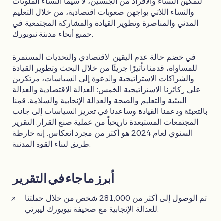
لتمكين النساء والأفراد من الجنسين، لا سيما النساء الملونات
والنساء اللاتي يواجهن صعوبات اقتصادية، من خلال التعليم
المدني والمناصرة وتطوير القيادة والمشاركة المجتمعية في
جميع أنحاء مدينة نيويورك.
في خضم حالة عدم اليقين الاقتصادي والتحديات المستمرة
للمساواة، قدمنا تأثيرًا جريئًا من خلال البحث وتطوير القيادة
والشراكات الاستراتيجية والدعوة إلى السياسات، مرتكزين
على ركائزنا الاستراتيجية الخمس: العدالة الاقتصادية والعدالة
البيئية والتعليم والصحة والعدالة الإنجابية والسلامة. قمنا
بالتعبئة ودعمنا القيادة وساعدنا في تعزيز السياسات إلى جانب
المجتمعات المستبعدة تاريخياً من عملية صنع القرار. التقرير
السنوي لعام 2024 هو أكثر من مجرد انعكاس. إنه خارطة
طريق لبناء القوة المدنية.
أبرز ما جاء في التقرير
تم الوصول إلى أكثر من 281,000 شخص من خلال حملتنا
للعدالة الإنجابية مع صحيفة نيويورك ليبرتي.