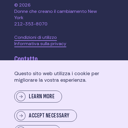
© 2026
Donne che creano il cambiamento New
York
212-353-8070
Condizioni di utilizzo
Informativa sulla privacy
Contatto
Questo sito web utilizza i cookie per
110 W. 40th Street,
migliorare la vostra esperienza.
Suite 2207
New York, NY 10018
LEARN MORE
Inviaci un messaggio
ACCEPT NECESSARY