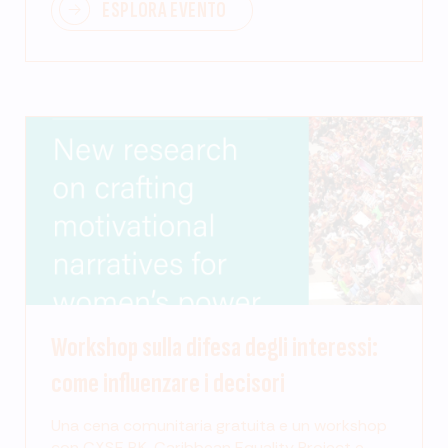
ESPLORA EVENTO
Workshop sulla difesa degli interessi:
come influenzare i decisori
Una cena comunitaria gratuita e un workshop
con CXSE BK, Caribbean Equality Project e