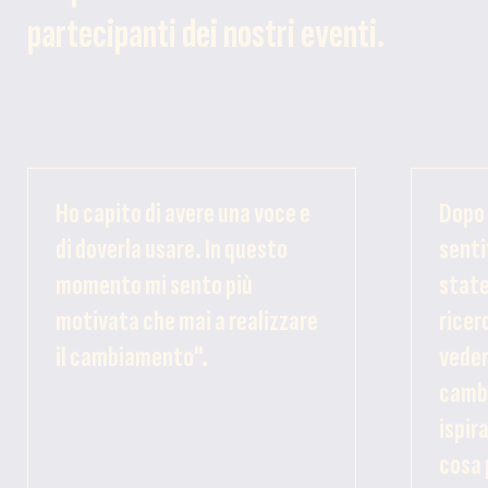
partecipanti dei nostri eventi.
Ho capito di avere una voce e
Dopo 
di doverla usare. In questo
senti
momento mi sento più
state
motivata che mai a realizzare
ricer
il cambiamento".
veder
cambi
ispir
cosa 