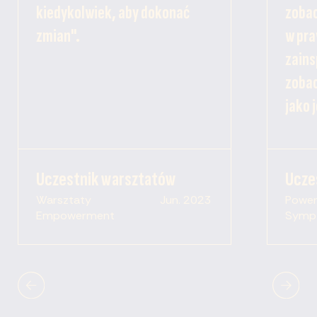
kiedykolwiek, aby dokonać
zobac
zmian".
w pra
zains
zobac
jako 
Uczestnik warsztatów
Ucze
Warsztaty
Jun. 2023
Power 
Empowerment
Symp