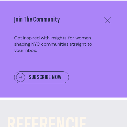
Dowiedz się więcej: **zapoznaj się z
indywidualnymi biletami, możliwościami
sponsoringu, agendą, biografiami
Join The Community
prelegentów i najczęściej zadawanymi
pytaniami oraz zarejestruj się, aby wziąć
udział.
Get inspired with insights for women
shaping NYC communities straight to
your inbox.
DOWIEDZ SIĘ WIĘCEJ O WYDARZENIU
SUBSCRIBE NOW
PODSUMOWANIE WYDARZENIA
REFERENCJE