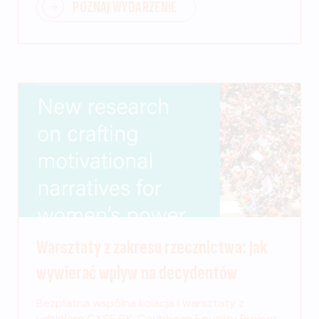
POZNAJ WYDARZENIE
Warsztaty z zakresu rzecznictwa: Jak
wywierać wpływ na decydentów
Bezpłatna wspólna kolacja i warsztaty z
udziałem CXSE BK, Caribbean Equality Project