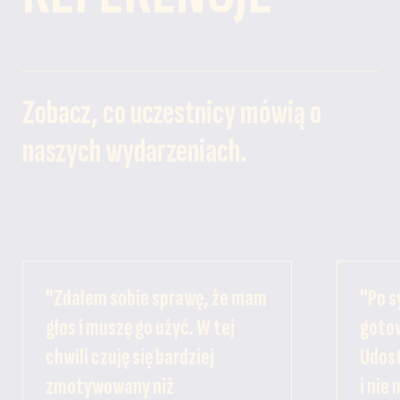
Zobacz, co uczestnicy mówią o
naszych wydarzeniach.
"Zdałem sobie sprawę, że mam
"Po s
głos i muszę go użyć. W tej
gotow
chwili czuję się bardziej
Udost
zmotywowany niż
i nie