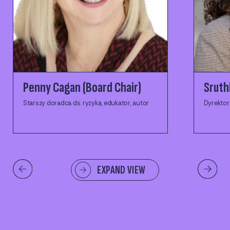
Penny Cagan (Board Chair)
Sruthi
Starszy doradca ds. ryzyka, edukator, autor
Dyrektor
EXPAND VIEW