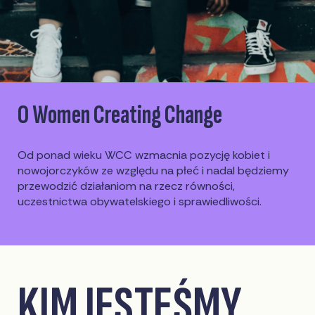
O Women Creating Change
Od ponad wieku WCC wzmacnia pozycję kobiet i
nowojorczyków ze względu na płeć i nadal będziemy
przewodzić działaniom na rzecz równości,
uczestnictwa obywatelskiego i sprawiedliwości.
KIM JESTEŚMY