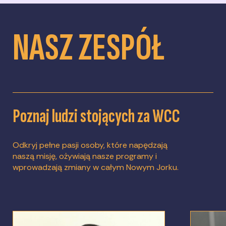
społeczności i partnerów, którym chcemy
podzielają nasze wartości.
służyć. Ciągła refleksja umożliwia nam
ciągłe integrowanie nowych spostrzeżeń w
NASZ ZESPÓŁ
celu wywierania wpływu społecznego.
Poznaj ludzi stojących za WCC
Odkryj pełne pasji osoby, które napędzają
naszą misję, ożywiają nasze programy i
wprowadzają zmiany w całym Nowym Jorku.