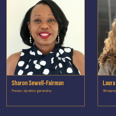
Sharon Sewell-Fairman
Laura
Prezes i dyrektor generalny
Wiceprez