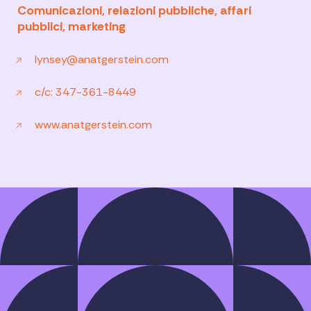
Comunicazioni, relazioni pubbliche, affari
pubblici, marketing
lynsey@anatgerstein.com
c/c: 347-361-8449
www.anatgerstein.com