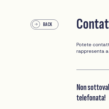
Contatt
BACK
Potete contatta
rappresenta a
Non sottovalu
telefonata!