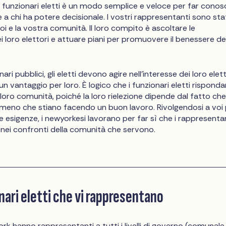
ri funzionari eletti è un modo semplice e veloce per far conos
e a chi ha potere decisionale. I vostri rappresentanti sono sta
voi e la vostra comunità. Il loro compito è ascoltare le
 loro elettori e attuare piani per promuovere il benessere de
nari pubblici, gli eletti devono agire nell'interesse dei loro elett
n vantaggio per loro. È logico che i funzionari eletti rispond
 loro comunità, poiché la loro rielezione dipende dal fatto che
meno che stiano facendo un buon lavoro. Rivolgendosi a voi
e esigenze, i newyorkesi lavorano per far sì che i rappresenta
 nei confronti della comunità che servono.
onari eletti che vi rappresentano
York hanno rappresentanti a tutti i livelli di governo (comunale,