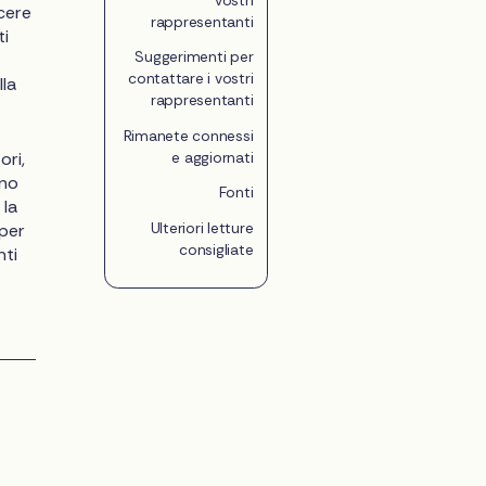
cere
rappresentanti
ti
Suggerimenti per
contattare i vostri
lla
rappresentanti
Rimanete connessi
ori,
e aggiornati
ano
Fonti
 la
Ulteriori letture
 per
consigliate
nti