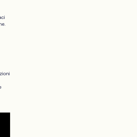
aci
ne.
zioni
e