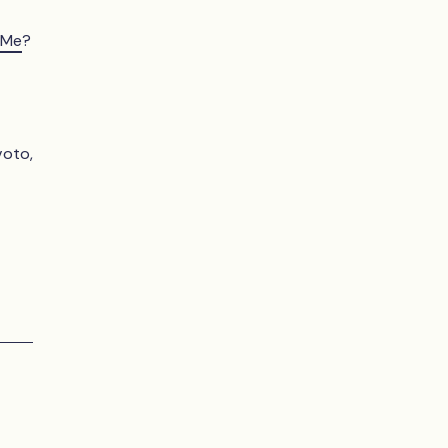
 Me
?
voto,