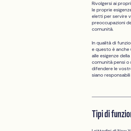
Rivolgersi ai prop
le proprie esigenz
eletti per servire 
preoccupazioni dei
comunità.
In qualità di funzio
e questo è anche u
alle esigenze della
comunità pensi o 
difendere le vostr
siano responsabili
Tipi di funzi
I cittadini di New 