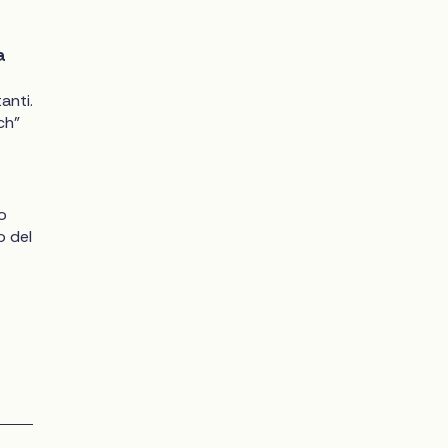
a
anti.
ch"
o
o del