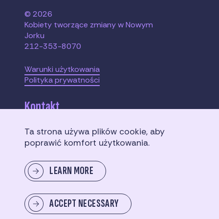
© 2026
Kobiety tworzące zmiany w Nowym
Jorku
212-353-8070
Warunki użytkowania
Polityka prywatności
Kontakt
Ta strona używa plików cookie, aby
110 W. 40th Street,
poprawić komfort użytkowania.
Suite 2207
New York, NY 10018
LEARN MORE
Wyślij nam wiadomość
ACCEPT NECESSARY