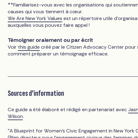
**Familiarisez-vous avec les organisations qui soutiennen
causes qui vous tiennent à cœur.
We Are New York Values
est un répertoire utile d'organisa
auxquelles vous pouvez faire appel !
Témoigner oralement ou par écrit
Voir
this guide
créé par le Citizen Advocacy Center pour 
comment préparer un témoignage efficace.
Sources d'information
Ce guide a été élaboré et rédigé en partenariat avec
Jas
Wilson
.
"A Blueprint for Women's Civic Engagement in New York 
(Plan directeur pour l'engagement civique des femmes da